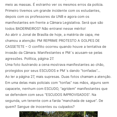
meio as massas. É estranho ver os mesmos erros da polícia.
Primeiro tivemos um grande incidente com os estudantes,
depois com os professores da UNB e agora com os
manifestantes em frente a Câmara Legislativa. Será que são
todos BADERNEIROS? Não entrarei nesse mérito!
Ao abrir o Jonal de Brasília de hoje, a matéria de capa, me
chamou a atenção: PM REPRIME PROTESTO A GOLPES DE
CASSETETE – O conflito ocorreu quando houve a tentativa de
invasão da Câmara. Manifestantes e PM´s acusam-se pelas
agressões. Política, página 27.
Uma foto ilustrando a cena mostrava manifestantes ao chão,
protegidos por seus ESCUDOS e PM´s dando “tonfadas”…
Ao ler a página 27, mais supresas. Duas fotos chamam a atenção.
Em uma delas mais policiais com “tonfas” nas mãos, alguns sem
capacete, nenhum com ESCUDO, “agridem” manifestantes que
se defendem com seus “ESCUDOS IMPROVISADOS”. Na
segunda, um tenente com a farda “manchada de sague”. De
quem? Sangue de inocentes ou culpados?