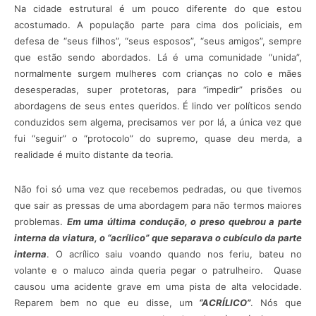
Na cidade estrutural é um pouco diferente do que estou
acostumado. A população parte para cima dos policiais, em
defesa de “seus filhos”, “seus esposos”, “seus amigos”, sempre
que estão sendo abordados. Lá é uma comunidade “unida”,
normalmente surgem mulheres com crianças no colo e mães
desesperadas, super protetoras, para “impedir” prisões ou
abordagens de seus entes queridos. É lindo ver políticos sendo
conduzidos sem algema, precisamos ver por lá, a única vez que
fui “seguir” o “protocolo” do supremo, quase deu merda, a
realidade é muito distante da teoria.
Não foi só uma vez que recebemos pedradas, ou que tivemos
que sair as pressas de uma abordagem para não termos maiores
problemas.
Em uma última condução, o preso quebrou a parte
interna da viatura, o “acrílico” que separava o cubículo da parte
interna
. O acrílico saiu voando quando nos feriu, bateu no
volante e o maluco ainda queria pegar o patrulheiro. Quase
causou uma acidente grave em uma pista de alta velocidade.
Reparem bem no que eu disse, um
“ACRÍLICO”
. Nós que