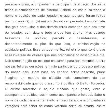
pessoas vibram, acompanham e participam da atuação dos seus
times e campeonatos de futebol. Sabem de cor e salteado o
nome e posição de cada jogador, e quantos gols foram feitos
pelo jogador (a) ou (b) em um devido campeonato. Lembram até
dos gols perdi…dos e dos demais erros cometido pelo seu time
ou jogador, com data e tudo a que tem direito. Mas quando
falávamos de política, percebi o desinteresse, o
desentendimento e, pior do que isso, a criminalização da
atividade política. Essa atitude me fez refletir o quanto é grave
essa inversão de valores que nós praticamos no nosso dia-a-dia.
Não temos noção do mal que causamos para nós mesmos e para
nossas futuras gerações, em não participar do processo político
do nosso país. Com base no cenário acima descrito, pude
imaginar um modelo de cidadão mais consciente da sua
responsabilidade quando o assunto é política. O Eleitor Torcedor.
O eleitor torcedor é aquele cidadão que gosta, vibra e
acompanha a política, assim como acompanha o futebol. Sabe o
nome de cada parlamentar eleito em seu Estado e acompanha as
votações para saber se estão votando certo ou errado, assim