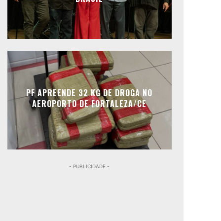
PF APREENDE 32 KG DE DROGA NO
AEROPORTO DE FORTALEZA/CE
- PUBLICIDADE -