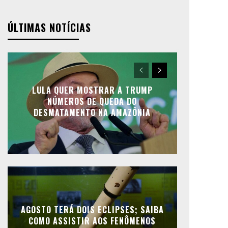
ÚLTIMAS NOTÍCIAS
LULA QUER MOSTRAR A TRUMP
NÚMEROS DE QUEDA DO
DESMATAMENTO NA AMAZÔNIA
AGOSTO TERÁ DOIS ECLIPSES; SAIBA
COMO ASSISTIR AOS FENÔMENOS