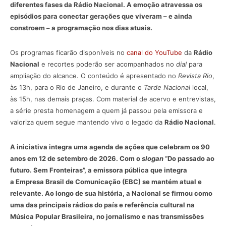
diferentes fases da Rádio Nacional. A emoção atravessa os
episódios para conectar gerações que viveram – e ainda
constroem – a programação nos dias atuais.
Os programas ficarão disponíveis no
canal do YouTube
da
Rádio
Nacional
e recortes poderão ser acompanhados no
dial
para
ampliação do alcance. O conteúdo é apresentado no
Revista Rio
,
às 13h, para o Rio de Janeiro, e durante o
Tarde Nacional
local,
às 15h, nas demais praças. Com material de acervo e entrevistas,
a série presta homenagem a quem já passou pela emissora e
valoriza quem segue mantendo vivo o legado da
Rádio Nacional
.
A iniciativa integra uma agenda de ações que celebram os 90
anos em 12 de setembro de 2026. Com o
slogan
“Do passado ao
futuro. Sem Fronteiras”, a emissora pública que integra
a Empresa Brasil de Comunicação (EBC) se mantém atual e
relevante. Ao longo de sua história, a Nacional se firmou como
uma das principais rádios do país e referência cultural na
Música Popular Brasileira, no jornalismo e nas transmissões