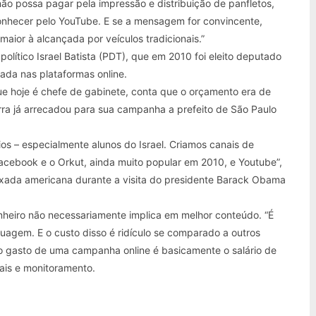
não possa pagar pela impressão e distribuição de panfletos,
hecer pelo YouTube. E se a mensagem for convincente,
aior à alcançada por veículos tradicionais.”
 político Israel Batista (PDT), que em 2010 foi eleito deputado
ada nas plataformas online.
ue hoje é chefe de gabinete, conta que o orçamento era de
ra já arrecadou para sua campanha a prefeito de São Paulo
s – especialmente alunos do Israel. Criamos canais de
Facebook e o Orkut, ainda muito popular em 2010, e Youtube”,
aixada americana durante a visita do presidente Barack Obama
nheiro não necessariamente implica em melhor conteúdo. “É
guagem. E o custo disso é ridículo se comparado a outros
 o gasto de uma campanha online é basicamente o salário de
iais e monitoramento.