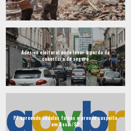
Adesivo eleitoral pode levar à perda da
cobertura de seguro
PF apreende cédulas falsas e prende suspeito
em Assis/SP