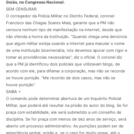
Goiás, no Congresso Nacional.
SEM CENSURAR
O corregedor da Polícia Militar no Distrito Federal, coronel
Francisco das Chagas Soares Maia, garante que a PM não
censura nenhum tipo de manifestação na internet, desde que
não ofenda a honra da instituição. “Quando chega uma denúncia
que algum militar esteja usando a internet para macular o nome
de uma instituição bicentenária, nós devemos apurar com rigor e
tomar as providências necessárias”, diz o oficial. O coronel diz
que a PM já identificou dois policiais que utilizavam blogs, de
acordo com ele, para difamar a corporação, mas não se recorda
se houve punição. “Me recordo de dois casos, mas não se
houve punição”.
SAIBA +
O comando pode determinar abertura de um Inquérito Policial
Militar, que poderá até resultar na prisão do autor do blog. Se for
praça com estabilidade, ele será submetido a um conselho de
disciplina. Se for praça com menos de dez anos de serviço, será
aberto um processo administrativo. As punições podem ser de
advertência verbal, prisão e, se o caso for muito grave, até o