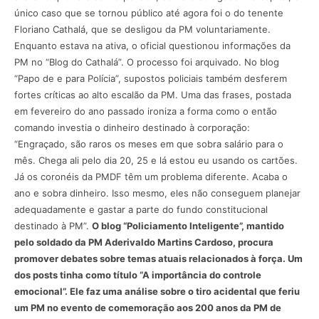
único caso que se tornou público até agora foi o do tenente
Floriano Cathalá, que se desligou da PM voluntariamente.
Enquanto estava na ativa, o oficial questionou informações da
PM no “Blog do Cathalá”. O processo foi arquivado. No blog
“Papo de e para Polícia”, supostos policiais também desferem
fortes críticas ao alto escalão da PM. Uma das frases, postada
em fevereiro do ano passado ironiza a forma como o então
comando investia o dinheiro destinado à corporação:
“Engraçado, são raros os meses em que sobra salário para o
mês. Chega ali pelo dia 20, 25 e lá estou eu usando os cartões.
Já os coronéis da PMDF têm um problema diferente. Acaba o
ano e sobra dinheiro. Isso mesmo, eles não conseguem planejar
adequadamente e gastar a parte do fundo constitucional
destinado à PM”.
O blog “Policiamento Inteligente”, mantido
pelo soldado da PM Aderivaldo Martins Cardoso, procura
promover debates sobre temas atuais relacionados à força. Um
dos posts tinha como título “A importância do controle
emocional”. Ele faz uma análise sobre o tiro acidental que feriu
um PM no evento de comemoração aos 200 anos da PM de