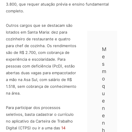
3.800, que requer atuação prévia e ensino fundamental
completo.
Outros cargos que se destacam são
lotados em Santa Maria: dez para
cozinheiro de restaurante e quatro
para chef de cozinha. Os rendimentos
M
são de R$ 2.700, com cobrança de
e
experiência e escolaridade. Para
s
pessoas com deficiência (PcD), estão
m
abertas duas vagas para empacotador
o
a mão na Asa Sul, com salário de R$
q
1.518, sem cobrança de conhecimento
u
na área.
e
Para participar dos processos
n
seletivos, basta cadastrar o currículo
e
no aplicativo da Carteira de Trabalho
n
Digital (CTPS) ou ir a uma das
14
h