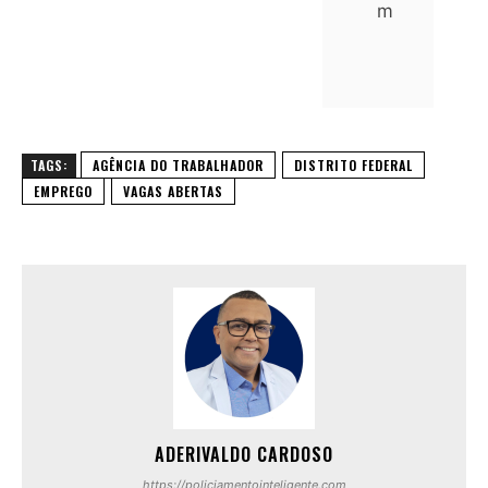
m
TAGS:
AGÊNCIA DO TRABALHADOR
DISTRITO FEDERAL
EMPREGO
VAGAS ABERTAS
ADERIVALDO CARDOSO
https://policiamentointeligente.com