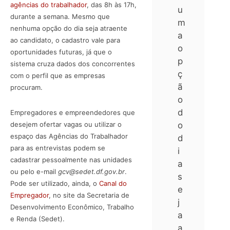
agências do trabalhador
, das 8h às 17h,
u
durante a semana. Mesmo que
m
nenhuma opção do dia seja atraente
a
ao candidato, o cadastro vale para
o
oportunidades futuras, já que o
p
sistema cruza dados dos concorrentes
ç
com o perfil que as empresas
ã
procuram.
o
d
Empregadores e empreendedores que
desejem ofertar vagas ou utilizar o
o
espaço das Agências do Trabalhador
d
para as entrevistas podem se
i
cadastrar pessoalmente nas unidades
a
ou pelo e-mail
gcv@sedet.df.gov.br
.
s
Pode ser utilizado, ainda, o
Canal do
e
Empregador
, no site da Secretaria de
j
Desenvolvimento Econômico, Trabalho
a
e Renda (Sedet).
a