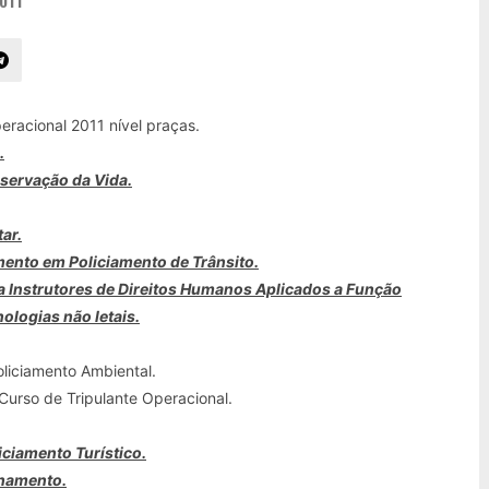
011
eracional 2011 nível praças.
.
eservação da Vida.
tar.
amento em Policiamento de Trânsito.
ara Instrutores de Direitos Humanos Aplicados a Função
nologias não letais.
oliciamento Ambiental.
 Curso de Tripulante Operacional.
iciamento Turístico.
lhamento.