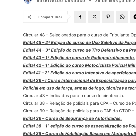
28 DE MARÇO DE 2
Compartilhar
Circular 48 – Selecionados para o curso de Tripulante Op
Edital 45 – 2ª Edição do curso de Uso Seletivo da Força
Edital 44 – 3ª Edição do curso de Tiro Defensivo na Pr
Edital 43 – 1ª Edição do curso de Radiopatrulhamento.
Edital 42 – 1ª Edição do curso Motociclista Policial Mili
Edital 41 – 2ª Edição do curso intensivo de aperfeiço
Edital 29 – I Curso Internacional de Especialização p
Policial em uso da força, armas de fogo, técnicas e tec
Circular 43 – Indicados para o curso de cinotecnia.
Circular 38 – Relação de policiais para CPA – Curso de P
Circular 39 – Relação de policiais para o TAF do CTOP –
Edital 39 – Curso de Segurança de Autoridades.
Edital 38 – 1ª edição do curso de especialização de Pol
Edital 36 – Curso de Habilitação Básica em Motopatru