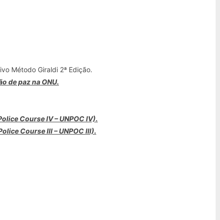
sivo Método Giraldi 2ª Edição.
são de paz na ONU.
 Police Course IV – UNPOC IV).
olice Course III – UNPOC III).