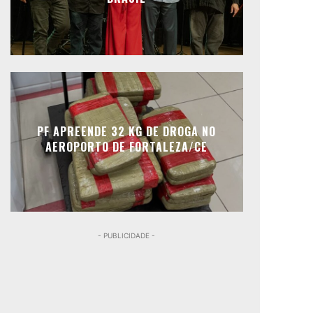
PF APREENDE 32 KG DE DROGA NO
AEROPORTO DE FORTALEZA/CE
- PUBLICIDADE -