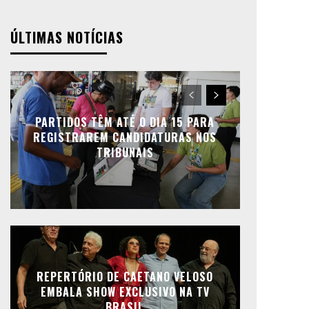
ÚLTIMAS NOTÍCIAS
PARTIDOS TÊM ATÉ O DIA 15 PARA
REGISTRAREM CANDIDATURAS NOS
TRIBUNAIS
REPERTÓRIO DE CAETANO VELOSO
EMBALA SHOW EXCLUSIVO NA TV
BRASIL