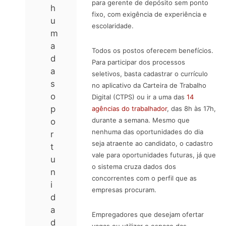
para gerente de depósito sem ponto
h
fixo, com exigência de experiência e
u
escolaridade.
m
a
Todos os postos oferecem benefícios.
d
Para participar dos processos
a
seletivos, basta cadastrar o currículo
s
no aplicativo da Carteira de Trabalho
o
Digital (CTPS) ou ir a uma das
14
p
agências do trabalhador
, das 8h às 17h,
durante a semana. Mesmo que
o
nenhuma das oportunidades do dia
r
seja atraente ao candidato, o cadastro
t
vale para oportunidades futuras, já que
u
o sistema cruza dados dos
n
concorrentes com o perfil que as
i
empresas procuram.
d
a
Empregadores que desejam ofertar
d