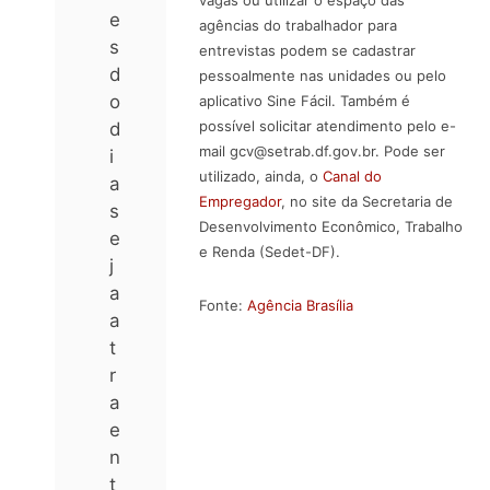
vagas ou utilizar o espaço das
e
agências do trabalhador para
s
entrevistas podem se cadastrar
d
pessoalmente nas unidades ou pelo
o
aplicativo Sine Fácil. Também é
possível solicitar atendimento pelo e-
d
mail gcv@setrab.df.gov.br. Pode ser
i
utilizado, ainda, o
Canal do
a
Empregador
, no site da Secretaria de
s
Desenvolvimento Econômico, Trabalho
e
e Renda (Sedet-DF).
j
a
Fonte:
Agência Brasília
a
t
r
a
e
n
t