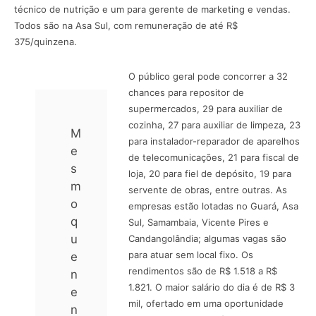
técnico de nutrição e um para gerente de marketing e vendas.
Todos são na Asa Sul, com remuneração de até R$
375/quinzena.
O público geral pode concorrer a 32
chances para repositor de
supermercados, 29 para auxiliar de
cozinha, 27 para auxiliar de limpeza, 23
M
para instalador-reparador de aparelhos
e
de telecomunicações, 21 para fiscal de
s
loja, 20 para fiel de depósito, 19 para
m
servente de obras, entre outras. As
o
empresas estão lotadas no Guará, Asa
q
Sul, Samambaia, Vicente Pires e
u
Candangolândia; algumas vagas são
para atuar sem local fixo. Os
e
rendimentos são de R$ 1.518 a R$
n
1.821. O maior salário do dia é de R$ 3
e
mil, ofertado em uma oportunidade
n