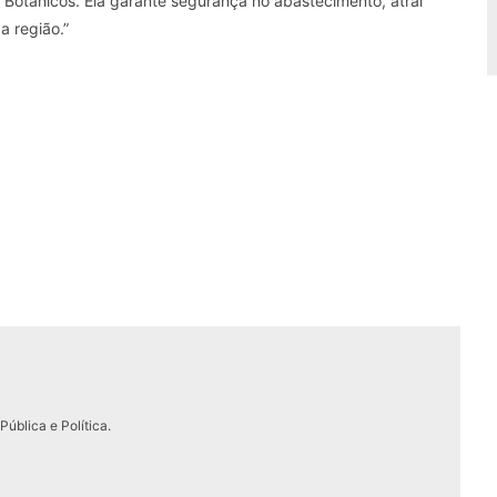
 Botânicos. Ela garante segurança no abastecimento, atrai
a região.”
ública e Política.