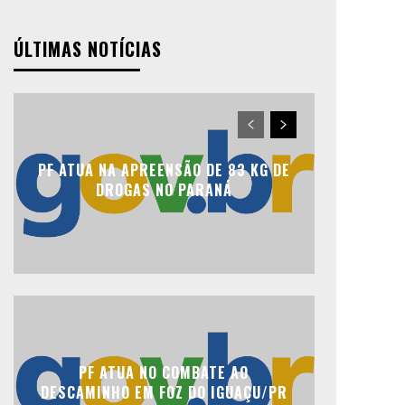
ÚLTIMAS NOTÍCIAS
PF ATUA NA APREENSÃO DE 83 KG DE
DROGAS NO PARANÁ
PF ATUA NO COMBATE AO
DESCAMINHO EM FOZ DO IGUAÇU/PR