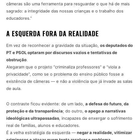
câmeras são uma ferramenta para resguardar o que há de mais
sagrado: a integridade das nossas crianças e o trabalho dos
educadores.”
A ESQUERDA FORA DA REALIDADE
Em vez de reconhecer a gravidade da situação,
os deputados do
PT e PSOL optaram por discursos vazios e tentativas de
obstrução
.
Alegaram que o projeto “criminaliza professores” e “viola a
privacidade”, como se o problema do ensino público fosse a
existência de câmeras — e não a violência que já invade as salas
de aula.
O contraste ficou evidente: de um lado,
a defesa do futuro, da
proteção e da transparência
; do outro,
o apego a narrativas
ideológicas ultrapassadas
, incapazes de enxergar o sofrimento
real de famílias, alunos e educadores.
É a velha estratégia da esquerda —
negar a realidade, vitimizar
criminosos e atacar quem tenta resolver o problema.