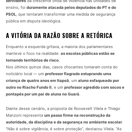
servidores
da crescente onda de violência nas unidades de
ensino, foi
duramente atacada pelos deputados do PT e do
PSOL
, que tentaram transformar uma medida de segurança
pública em disputa ideológica.
A VITÓRIA DA RAZÃO SOBRE A RETÓRICA
Enquanto a esquerda gritava, a maioria dos parlamentares
manteve o foco na realidade:
as escolas públicas estão se
tornando territórios de risco.
Nos últimos quinze dias, casos chocantes tomaram conta do
noticiário local — um
professor flagrado estuprando uma
criança de quatro anos em Itapoã
, um
aluno esfaqueado por
outro no Riacho Fundo II
, e um
professor agredido com socos e
pontapés por um pai de aluna no Guará
.
Diante desse cenário, a proposta de Roosevelt Vilela e Thiago
Manzoni representa
um passo firme na reconstrução da
autoridade, da disciplina e da segurança no ambiente escolar
.
“Não é sobre vigilância, é sobre proteção”, destacou Vilela. “As