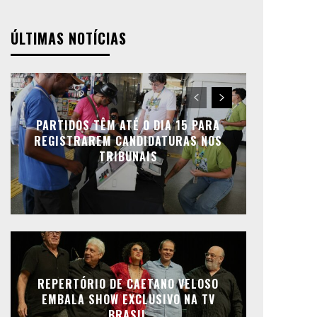
ÚLTIMAS NOTÍCIAS
PARTIDOS TÊM ATÉ O DIA 15 PARA
REGISTRAREM CANDIDATURAS NOS
TRIBUNAIS
REPERTÓRIO DE CAETANO VELOSO
EMBALA SHOW EXCLUSIVO NA TV
BRASIL