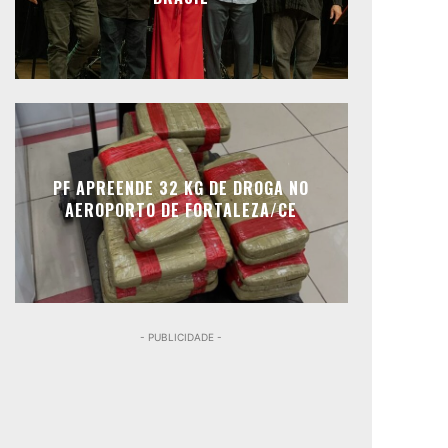
PF APREENDE 32 KG DE DROGA NO
AEROPORTO DE FORTALEZA/CE
- PUBLICIDADE -