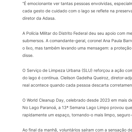
“É emocionante ver tantas pessoas envolvidas, especia
cada gesto de cuidado com o lago se reflete na preserva
diretor da Adasa.
A Polícia Militar do Distrito Federal deu seu apoio com 
submersos. A comandante-geral, coronel Ana Paula Barr
o lixo, mas também levando uma mensagem: a proteção 
disse.
O Serviço de Limpeza Urbana (SLU) reforçou a ação com
do lago é contínua. Cleilson Gadelha Queiroz, diretor-ad
real acontece quando cada pessoa descarta corretamente
O World Cleanup Day, celebrado desde 2023 em mais de
No Lago Paranoá, a 13ª Semana Lago Limpo provou que 
rapidamente um espaço, tornando-o mais limpo, seguro e
Ao final da manhã, voluntários saíram com a sensação d