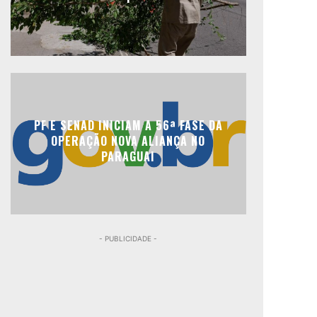
PF E SENAD INICIAM A 56ª FASE DA
OPERAÇÃO NOVA ALIANÇA NO
PARAGUAI
- PUBLICIDADE -