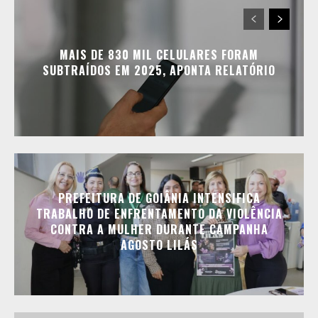
MAIS DE 830 MIL CELULARES FORAM
SUBTRAÍDOS EM 2025, APONTA RELATÓRIO
PREFEITURA DE GOIÂNIA INTENSIFICA
TRABALHO DE ENFRENTAMENTO DA VIOLÊNCIA
CONTRA A MULHER DURANTE CAMPANHA
AGOSTO LILÁS