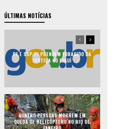
ÚLTIMAS NOTÍCIAS
PF E SSP/PI PRENDEM FORAGIDO DA
JUSTIÇA NO PIAUÍ
QUATRO PESSOAS MORREM EM
QUEDA DE HELICÓPTERO NO RIO DE
JANEIRO