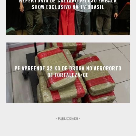
REPERTÓRIO DE CAETANO VELOSO EMBALA
SHOW EXCLUSIVO NA TV BRASIL
PF APREENDE 32 KG DE DROGA NO AEROPORTO
DE FORTALEZA/CE
- PUBLICIDADE -