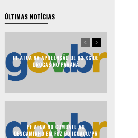
ÚLTIMAS NOTÍCIAS
PF ATUA NA APREENSÃO DE 83 KG DE
DROGAS NO PARANÁ
PF ATUA NO COMBATE AO
DESCAMINHO EM FOZ DO IGUAÇU/PR