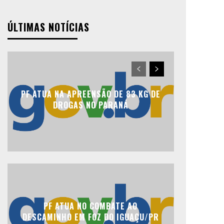
ÚLTIMAS NOTÍCIAS
PF ATUA NA APREENSÃO DE 83 KG DE
DROGAS NO PARANÁ
PF ATUA NO COMBATE AO
DESCAMINHO EM FOZ DO IGUAÇU/PR