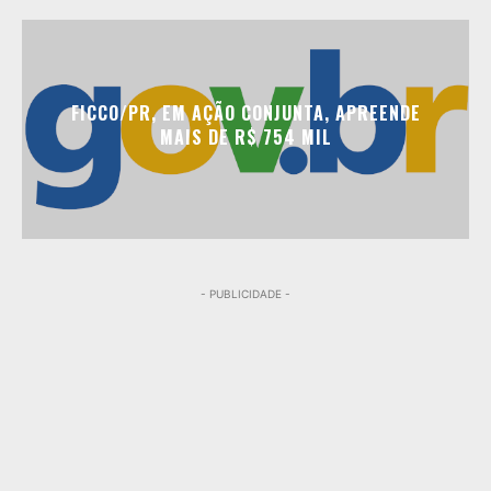
FICCO/PR, EM AÇÃO CONJUNTA, APREENDE
MAIS DE R$ 754 MIL
- PUBLICIDADE -