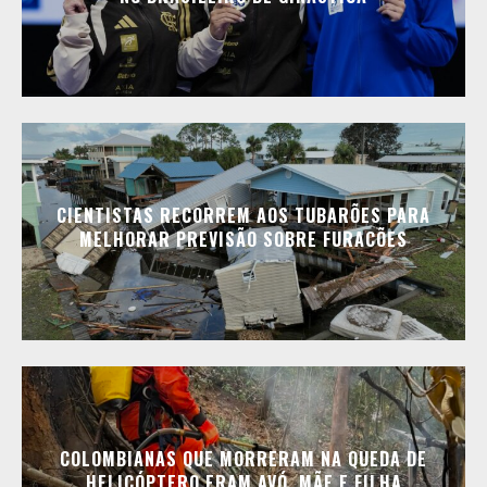
CIENTISTAS RECORREM AOS TUBARÕES PARA
MELHORAR PREVISÃO SOBRE FURACÕES
COLOMBIANAS QUE MORRERAM NA QUEDA DE
HELICÓPTERO ERAM AVÓ, MÃE E FILHA