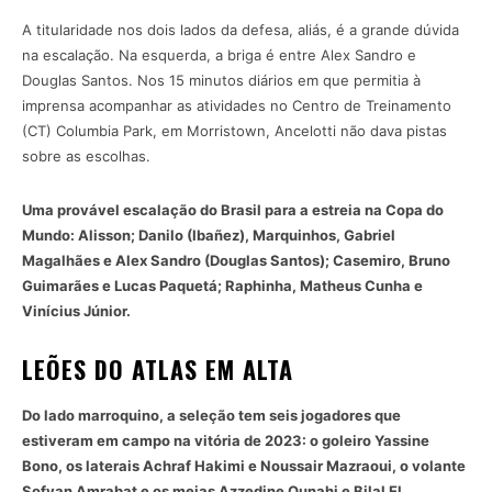
A titularidade nos dois lados da defesa, aliás, é a grande dúvida
na escalação. Na esquerda, a briga é entre Alex Sandro e
Douglas Santos. Nos 15 minutos diários em que permitia à
imprensa acompanhar as atividades no Centro de Treinamento
(CT) Columbia Park, em Morristown, Ancelotti não dava pistas
sobre as escolhas.
Uma provável escalação do Brasil para a estreia na Copa do
Mundo: Alisson; Danilo (Ibañez), Marquinhos, Gabriel
Magalhães e Alex Sandro (Douglas Santos); Casemiro, Bruno
Guimarães e Lucas Paquetá; Raphinha, Matheus Cunha e
Vinícius Júnior.
LEÕES DO ATLAS EM ALTA
Do lado marroquino, a seleção tem seis jogadores que
estiveram em campo na vitória de 2023: o goleiro Yassine
Bono, os laterais Achraf Hakimi e Noussair Mazraoui, o volante
Sofyan Amrabat e os meias Azzedine Ounahi e Bilal El