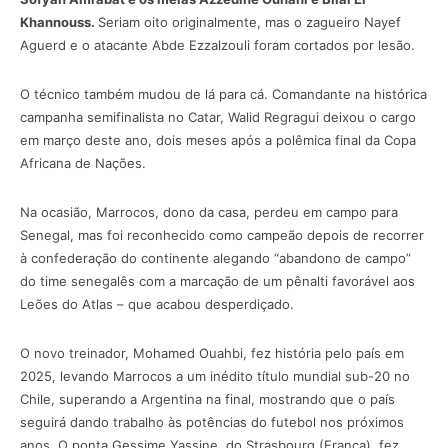
Khannouss.
Seriam oito originalmente, mas o zagueiro Nayef
Aguerd e o atacante Abde Ezzalzouli foram cortados por lesão.
O técnico também mudou de lá para cá. Comandante na histórica
campanha semifinalista no Catar, Walid Regragui deixou o cargo
em março deste ano, dois meses após a polêmica final da Copa
Africana de Nações.
Na ocasião, Marrocos, dono da casa, perdeu em campo para
Senegal, mas foi reconhecido como campeão depois de recorrer
à confederação do continente alegando “abandono de campo”
do time senegalês com a marcação de um pênalti favorável aos
Leões do Atlas – que acabou desperdiçado.
O novo treinador, Mohamed Ouahbi, fez história pelo país em
2025, levando Marrocos a um inédito título mundial sub-20 no
Chile, superando a Argentina na final, mostrando que o país
seguirá dando trabalho às potências do futebol nos próximos
anos. O ponta Gessime Yassine, do Strasbourg (França), fez