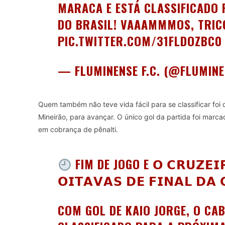
MARACA E ESTÁ CLASSIFICADO 
DO BRASIL! VAAAMMMOS, TRIC
PIC.TWITTER.COM/31FLDOZBC0
— FLUMINENSE F.C. (@FLUMIN
Quem também não teve vida fácil para se classificar foi 
Mineirão, para avançar. O único gol da partida foi marc
em cobrança de pênalti.
FIM DE JOGO E 𝗢 𝗖𝗥𝗨𝗭𝗘𝗜𝗥
𝗢𝗜𝗧𝗔𝗩𝗔𝗦 𝗗𝗘 𝗙𝗜𝗡𝗔𝗟 𝗗𝗔 
COM GOL DE KAIO JORGE, O CAB