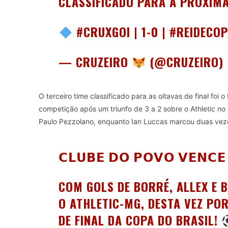
CLASSIFICADO PARA A PRÓXIM
#CRUXGOI
| 1-0 |
#REIDECO
— CRUZEIRO
(@CRUZEIRO)
O terceiro time classificado para as oitavas de final foi
competição após um triunfo de 3 a 2 sobre o Athletic no B
Paulo Pezzolano, enquanto Ian Luccas marcou duas veze
𝗖𝗟𝗨𝗕𝗘 𝗗𝗢 𝗣𝗢𝗩𝗢 𝗩𝗘𝗡𝗖𝗘 
COM GOLS DE BORRÉ, ALLEX E B
O ATHLETIC-MG, DESTA VEZ POR
DE FINAL DA COPA DO BRASIL!