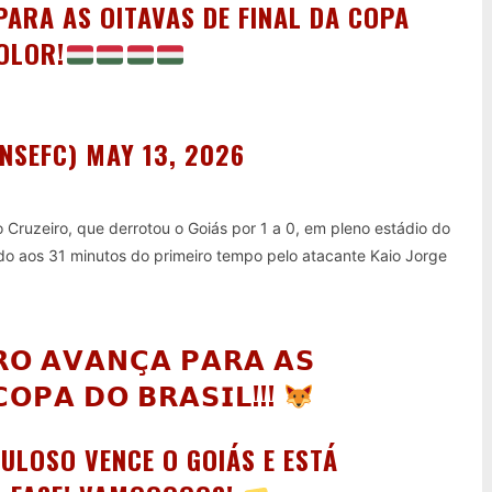
PARA AS OITAVAS DE FINAL DA COPA
OLOR!
ENSEFC)
MAY 13, 2026
o Cruzeiro, que derrotou o Goiás por 1 a 0, em pleno estádio do
ado aos 31 minutos do primeiro tempo pelo atacante Kaio Jorge
𝗢 𝗔𝗩𝗔𝗡𝗖̧𝗔 𝗣𝗔𝗥𝗔 𝗔𝗦
𝗖𝗢𝗣𝗔 𝗗𝗢 𝗕𝗥𝗔𝗦𝗜𝗟!!!
ULOSO VENCE O GOIÁS E ESTÁ