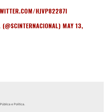
TWITTER.COM/HJVP82287I
L (@SCINTERNACIONAL)
MAY 13,
ública e Política.