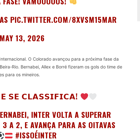
A FASE! VAMOOOOOS!
PAS
PIC.TWITTER.COM/8XVSM15MAR
MAY 13, 2026
 o Internacional. O Colorado avançou para a próxima fase da
eira-Rio. Bernabei, Allex e Borré fizeram os gols do time de
s para os mineiros.
𝗘 𝗦𝗘 𝗖𝗟𝗔𝗦𝗦𝗜𝗙𝗜𝗖𝗔!
ERNABEI, INTER VOLTA A SUPERAR
 3 A 2, E AVANÇA PARA AS OITAVAS
#ISSOÉINTER