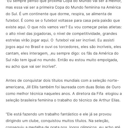
“Eu sempre penso que próxima Copa do Mundo vai ser a melhor,
mas essa vai ser a primeira Copa do Mundo feminina na América
do Sul. É um continente que dorme, respira, se alimenta de
futebol. É como se o futebol voltasse para casa pela paixão que
existe aqui. O que nós vamos ver? Eu vou começar pelas atletas:
o alto nível das jogadoras, o nível de competitividade, grandes
estrelas virão jogar aqui. O futebol vai ser incrível. Eu assisti
jogos aqui no Brasil e ouvi os torcedores, eles são incríveis, eles
cantam, eles interagem, ,eu sempre digo: os fãs da América do
Sul não tem igual no mundo. Então eu estou muito empolgada,
eu acho que vai ser incrível”.
Antes de conquistar dois títulos mundiais com a seleção norte-
americana, Jill Ellis também foi laureada com duas Bolas de Ouro
como melhor técnica naqueles anos. A diretora da Fifa elogiou a
seleção brasileira feminina o trabalho do técnico de Arthur Elias.
“Ele está fazendo um trabalho fantástico e ele já se provou
dirigindo um clube, conquistou muitos títulos. Na seleção,
conseguiu a medalha de prata nos Jogos olímpicos, eu acho até