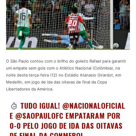
O São Paulo contou com o brilho do goleiro Rafael para garantir
um empate sem gols com o Atlético Nacional (Colômbia), na
noite desta terça-feira (12) no Estádio Atanasio Girardot, em
Medellín, em jogo de ida das oitavas de final da Copa
Libertadores da América.
TUDO IGUAL!
@NACIONALOFICIAL
E
@SAOPAULOFC
EMPATARAM POR
0-0 PELO JOGO DE IDA DAS OITAVAS
DE FINAL DA CONMEBOL