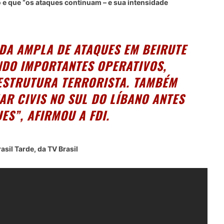
o e que “os ataques continuam – e sua intensidade
DA AMPLA DE ATAQUES EM BEIRUTE
ANDO IMPORTANTES OPERATIVOS,
AESTRUTURA TERRORISTA. TAMBÉM
R CIVIS NO SUL DO LÍBANO ANTES
ES”, AFIRMOU A FDI.
asil Tarde, da TV Brasil