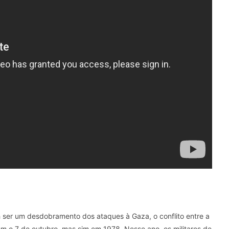
ah ser um desdobramento dos ataques à Gaza, o conflito entre a
om o 7 de outubro, mas sim em 1978. Nesse ano, os militares de