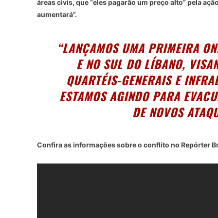
áreas civis, que “eles pagarão um preço alto” pela açã
aumentará”.
“LANÇAMOS UMA PRIMEIRA ON
E NO SUL DO LÍBANO, VIS
QUARTÉIS-GENERAIS E INFR
ESTAMOS AGINDO PARA EVACUA
DE NOVOS ATAQU
Confira as informações sobre o conflito no Repórter Br