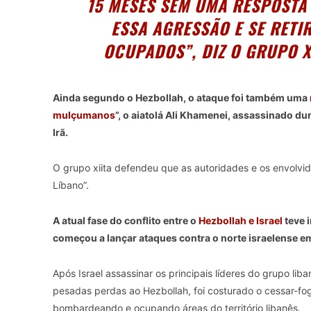
15 MESES SEM UMA RESPOSTA
ESSA AGRESSÃO E SE RETI
OCUPADOS”, DIZ O GRUPO XI
Ainda segundo o Hezbollah, o ataque foi também uma
mulçumanos
”, o aiatolá Ali Khamenei, assassinado du
Irã.
O grupo xiita defendeu que as autoridades e os envolvi
Líbano”.
A atual fase do conflito entre o
Hezbollah e Israel
teve 
começou a lançar ataques contra o norte israelense e
Após Israel assassinar os principais líderes do grupo liba
pesadas perdas ao Hezbollah, foi costurado o cessar-fogo
bombardeando e ocupando áreas do território libanês.