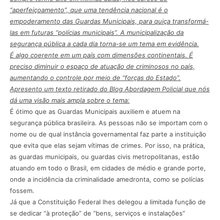
“aperfeiçoamento”, que uma tendência nacional é o
empoderamento das Guardas Municipais, para quiça transformá-
las em futuras “polícias municipais”. A municipalização da
segurança pública a cada dia torna-se um tema em evidência.
É algo coerente em um país com dimensões continentais. É
preciso diminuir o espaço de atuação de criminosos no país,
aumentando o controle por meio de “forças do Estado”.
Apresento um texto retirado do Blog Abordagem Policial que nós
dá uma visão mais ampla sobre o tema:
É ótimo que as Guardas Municipais auxiliem e atuem na
segurança pública brasileira. As pessoas não se importam com o
nome ou de qual instância governamental faz parte a instituição
que evita que elas sejam vítimas de crimes. Por isso, na prática,
as guardas municipais, ou guardas civis metropolitanas, estão
atuando em todo o Brasil, em cidades de médio e grande porte,
onde a incidência da criminalidade amedronta, como se polícias
fossem.
Já que a Constituição Federal lhes delegou a limitada função de
se dedicar “à proteção” de “bens, serviços e instalações”