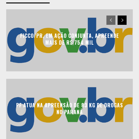
FICCO/PR, EM AÇÃO CONJUNTA, APREENDE
MAIS DE R$ 754 MIL
PF ATUA NA APREENSÃO DE 83 KG DE DROGAS
NO PARANÁ