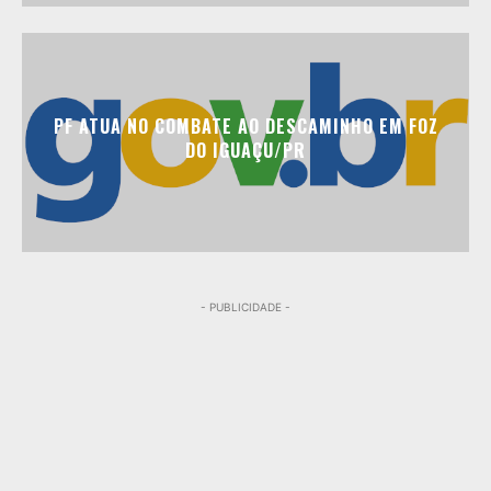
PF ATUA NO COMBATE AO DESCAMINHO EM FOZ
DO IGUAÇU/PR
- PUBLICIDADE -