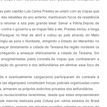
as pelo capitão Luís Carlos Prestes se uniam com as tropas que
das rebeliões do ano anterior, mantiveram focos de resistência
a retomar a luta pelo grande ideal: Salvar a Pátria.Depois de
 contra o governo e as tropas fiéis a ele, Prestes iniciou a longa
araguai no final de abril e voltou ao país através do Mato
irigiu-se para o Nordeste, atingindo o Estado do Maranhão no
çar diretamente a cidade de Teresina.Na região nordeste os
 chegando a ameaçar efetivamente a cidade de Teresina. Em
s arregimentadas pelos coronéis.As tropas que combateram a
sição do governo e dos latifundiários em eliminar esse foco de
néis e eventualmente cangaceiros participaram do combate à
as oligarquias) constituíam forças policiais organizadas como
armaram os próprios exércitos privados dos latifundiários.
os revolucionários tenentistas, desde que estes empreenderam
ande marcha realizada pela Coluna por vários estados do Brasil
ião pública; apenas em algumas ocasiões cidades ou grupos de