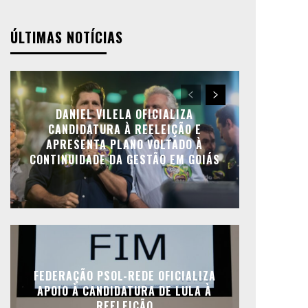
ÚLTIMAS NOTÍCIAS
DANIEL VILELA OFICIALIZA
CANDIDATURA À REELEIÇÃO E
APRESENTA PLANO VOLTADO À
CONTINUIDADE DA GESTÃO EM GOIÁS
FEDERAÇÃO PSOL-REDE OFICIALIZA
APOIO À CANDIDATURA DE LULA À
REELEIÇÃO