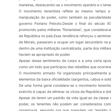
maneiras, destacando-se o movimento operário e o tene
O movimento tenentista reflete ao mesmo tempo a 
manipulação do poder, como também as peculiaridades d
governo Floriano Peixoto.Desde o final do século X
promovido pelos militares “florianistas”, que consider
da República no país.Essa tendência reforçou o sentimen
de Morais, passaram a ocupar um lugar secundário na po
dentro de uma instituição centralizada, parte dos militar
haviam se apropriado do poder.
Apesar desse sentimento de corpo e a uma certa oposiç
como um todo que participou das rebeliões que ocorrer
O movimento armado foi organizado principalmente p
elementos da baixa oficialidade (sargentos, cabos e sold
De uma forma geral considera-se o movimento tenentis
exército é capaz de eliminar os vícios da República e dot
Apesar de terem um padrão de vida igual ao da classe 
poder, os tenentes não podem ser considerados como
organiza-la, segundo por que possuíam um “espírito d