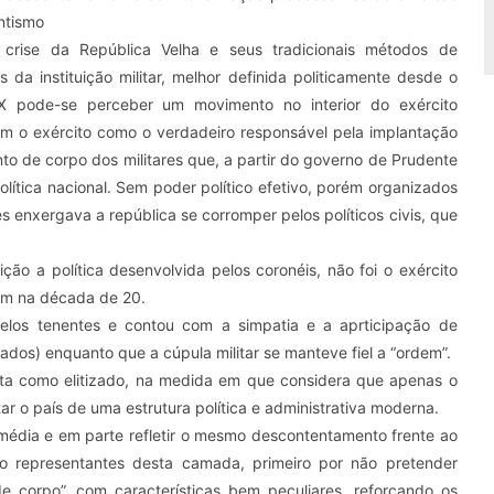
ntismo
crise da República Velha e seus tradicionais métodos de
a instituição militar, melhor definida politicamente desde o
IX pode-se perceber um movimento no interior do exército
avam o exército como o verdadeiro responsável pela implantação
to de corpo dos militares que, a partir do governo de Prudente
lítica nacional. Sem poder político efetivo, porém organizados
es enxergava a república se corromper pelos políticos civis, que
ão a política desenvolvida pelos coronéis, não foi o exército
am na década de 20.
elos tenentes e contou com a simpatia e a aprticipação de
ados) enquanto que a cúpula militar se manteve fiel a “ordem”.
ta como elitizado, na medida em que considera que apenas o
ar o país de uma estrutura política e administrativa moderna.
média e em parte refletir o mesmo descontentamento frente ao
 representantes desta camada, primeiro por não pretender
e corpo”, com características bem peculiares, reforçando os