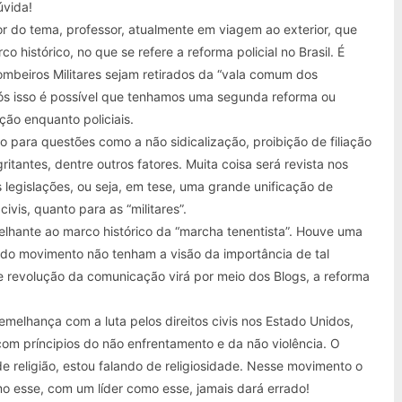
úvida!
do tema, professor, atualmente em viagem ao exterior, que
histórico, no que se refere a reforma policial no Brasil. É
mbeiros Militares sejam retirados da “vala comum dos
Após isso é possível que tenhamos uma segunda reforma ou
ção enquanto policiais.
 para questões como a não sidicalização, proibição de filiação
gritantes, dentre outros fatores. Muita coisa será revista nos
legislações, ou seja, em tese, uma grande unificação de
ivis, quanto para as “militares”.
lhante ao marco histórico da “marcha tenentista”. Houve uma
s do movimento não tenham a visão da importância de tal
 revolução da comunicação virá por meio dos Blogs, a reforma
semelhança com a luta pelos direitos civis nos Estado Unidos,
m príncipios do não enfrentamento e da não violência. O
 de religião, estou falando de religiosidade. Nesse movimento o
mo esse, com um líder como esse, jamais dará errado!