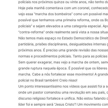
políciais nos próximos quinze ou vinte anos, não tenho d
Hoje pela manhã comentava com um coronel, conhecedor 
vejo essa “marcha dos bombeiros” como um possível marco 
possível que tenhamos uma primeira reforma, onde os Bo
policiais” e sejam elevados a uma categoria especial. 
“contra-reforma” onde realmente será vista a nossa situa
Não temos mais espaço no Estado Democrático de Direito
partidária, prisões disciplinares, desigualdades internas 
próximos anos. É preciso uma grande revisão das nossas 
normas e procedimentos policiais. Tanto para as polícias c
Sem querer exagerar, mas vejo a marcha de ontem, seme
grande ruptura naquela época. É possível que os lídere
marcha. Cabe a nós fortalecer esse movimento! A grande
policial no Brasil também! Creio nisso!
Um ponto interessantíssimo nos vídeos que assisti foi a 
onde um pastor comandou uma revolução em seu país, co
discurso religioso fortalece e unifica. Não estou falando
líder foi e sempre será “Jesus Cristo”! Um movimento co