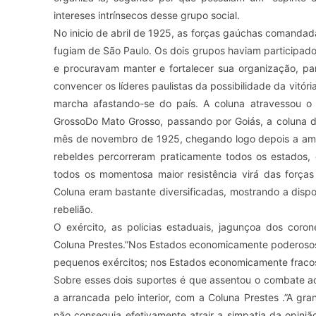
intereses intrínsecos desse grupo social.
No inicio de abril de 1925, as forças gaúchas comandad
fugiam de São Paulo. Os dois grupos haviam participado 
e procuravam manter e fortalecer sua organização, par
convencer os líderes paulistas da possibilidade da vitória
marcha afastando-se do país. A coluna atravessou o P
GrossoDo Mato Grosso, passando por Goiás, a coluna d
mês de novembro de 1925, chegando logo depois a amea
rebeldes percorreram praticamente todos os estados,
todos os momentosa maior resistência virá das força
Coluna eram bastante diversificadas, mostrando a dispo
rebelião.
O exército, as policias estaduais, jagunçoa dos coro
Coluna Prestes.”Nos Estados economicamente poderosos (
pequenos exércitos; nos Estados economicamente fracos, 
Sobre esses dois suportes é que assentou o combate a
a arrancada pelo interior, com a Coluna Prestes .”A gr
não conseguia efetivamente atrair a simpatia da opin