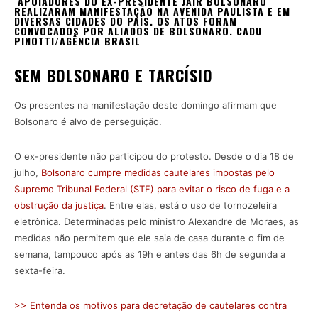
APOIADORES DO EX-PRESIDENTE JAIR BOLSONARO
REALIZARAM MANIFESTAÇÃO NA AVENIDA PAULISTA E EM
DIVERSAS CIDADES DO PAÍS. OS ATOS FORAM
CONVOCADOS POR ALIADOS DE BOLSONARO.
CADU
PINOTTI/AGÊNCIA BRASIL
SEM BOLSONARO E TARCÍSIO
Os presentes na manifestação deste domingo afirmam que
Bolsonaro é alvo de perseguição.
O ex-presidente não participou do protesto. Desde o dia 18 de
julho,
Bolsonaro cumpre medidas cautelares impostas pelo
Supremo Tribunal Federal (STF) para evitar o risco de fuga e a
obstrução da justiça
. Entre elas, está o uso de tornozeleira
eletrônica. Determinadas pelo ministro Alexandre de Moraes, as
medidas não permitem que ele saia de casa durante o fim de
semana, tampouco após as 19h e antes das 6h de segunda a
sexta-feira.
>> Entenda os motivos para decretação de cautelares contra