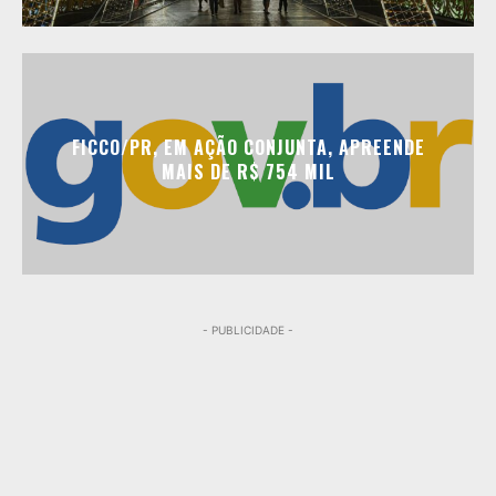
FICCO/PR, EM AÇÃO CONJUNTA, APREENDE
MAIS DE R$ 754 MIL
- PUBLICIDADE -