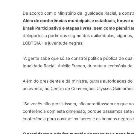
De acordo com o Ministério da Igualdade Racial, a const
Além de conferências municipais e estaduais, houve u
Brasil Participativo e etapas livres, bem como plenária
delegados a partir dos segmentos quilombolas, ciganos, 
LGBTQIA+ e juventude negras.
“A gente sabe que só se constrói política pública de qua
Igualdade Racial, Anielle Franco, durante a cerimônia de
Além do presidente e da ministra, outras autoridades do
ao evento, no Centro de Convenções Ulysses Guimarães
“Se vocês não persistissem, não acreditassem no que vo
conferência com esta dimensão, porque passamos sete
conferência para ouvir as mulheres e os homens negros d
O presidente ainda fez questão de ressaltar o peso in