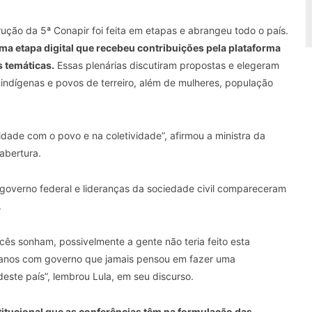
rução da 5ª Conapir foi feita em etapas e abrangeu todo o país.
ma etapa digital que recebeu contribuições pela plataforma
s temáticas.
Essas plenárias discutiram propostas e elegeram
indígenas e povos de terreiro, além de mulheres, população
lidade com o povo e na coletividade”, afirmou a ministra da
 abertura.
 governo federal e lideranças da sociedade civil compareceram
.
cês sonham, possivelmente a gente não teria feito esta
 anos com governo que jamais pensou em fazer uma
este país”, lembrou Lula, em seu discurso.
stitucional que as conferências têm na formulação das