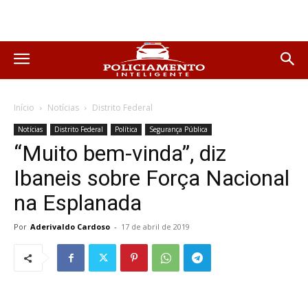
Início
Notícias
Distrito Federal
Notícias
Distrito Federal
Política
Segurança Pública
“Muito bem-vinda”, diz
Ibaneis sobre Força Nacional
na Esplanada
Por
Aderivaldo Cardoso
-
17 de abril de 2019