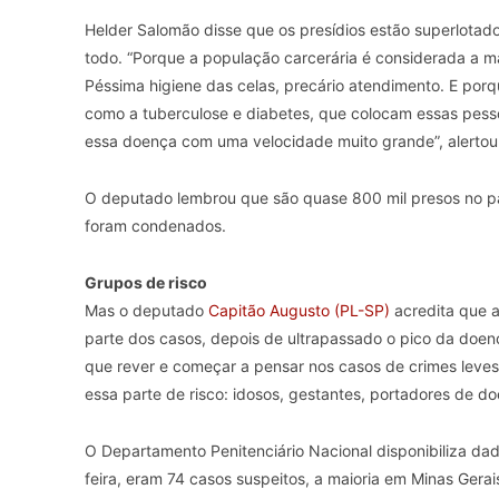
Helder Salomão disse que os presídios estão superlota
todo. “Porque a população carcerária é considerada a m
Péssima higiene das celas, precário atendimento. E po
como a tuberculose e diabetes, que colocam essas pes
essa doença com uma velocidade muito grande”, alertou
O deputado lembrou que são quase 800 mil presos no pa
foram condenados.
Grupos de risco
Mas o deputado
Capitão Augusto (PL-SP)
acredita que a
parte dos casos, depois de ultrapassado o pico da doe
que rever e começar a pensar nos casos de crimes leve
essa parte de risco: idosos, gestantes, portadores de d
O Departamento Penitenciário Nacional disponibiliza dado
feira, eram 74 casos suspeitos, a maioria em Minas Gera