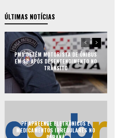
ÚLTIMAS NOTÍCIAS
PMS DETÊM MOTORISTA DE ÔNIBUS
EM SP APÓS DESENTENDIMENTO NO
TRÂNSITO
PF APREENDE ELETRÔNICOS E
MEDICAMENTOS IRREGULARES NO
PARANÁ