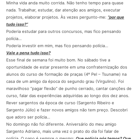
Minha vida anda muito corrida. Não tenho tempo para quase
nada. Trabalhar, estudar, dar atenção aos amigos, executar
projetos, elaborar projetos. Às vezes pergunto-me:
“por que
tudo isso?”
Poderia estudar para outros concursos, mas fico pensando
polícia…
Poderia investir em mim, mas fico pensando polícia…
Vale a pena tudo isso?
Esse final de semana foi muito bom. No sábado tive a
oportunidade de estar presente em uma confraternização dos
alunos do curso de formação de praças (4º Pel – Tsuname) na
casa de um amigo da época do segundo grau (Virgulino). Foi
maravilhoso “pagar flexão” de punho cerrado, cantar canções de
curso, falar das experiências adquiridas ao longo dos dez anos.
Rever sargentos da época de curso (Sargento Ribeiro e
Sargento Júlio) e fazer novos amigos não tem preço. Descobri
que adoro ser polícia…
No domingo não foi diferente. Aniversário do meu amigo
Sargento Adriano, mais uma vez o prato do dia foi falar de
polícia. O papo é sempre o mesmo:
Que polícia nós temos? Que