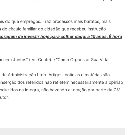
ais do que empregos. Traz processos mais baratos, mais
 do círculo familiar do cidadão que recebeu instrução
 coragem de investir hoje para colher daqui a 15 anos. É hora
uecem Juntos” (ed. Gente) e “Como Organizar Sua Vida
e Administração Ltda. Artigos, notícias e matérias são
 inserção dos referidos não refletem necessariamente a opinião
oduzidos na integra, não havendo alteração por parte da CM
utor.