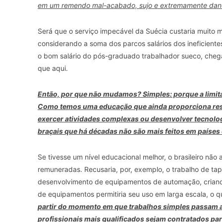
em um remendo mal-acabado, sujo e extremamente danos
Será que o serviço impecável da Suécia custaria muito 
considerando a soma dos parcos salários dos ineficiente
o bom salário do pós-graduado trabalhador sueco, chega
que aqui.
Então, por que não mudamos? Simples: porque a limita
Como temos uma educação que ainda proporciona resul
exercer atividades complexas ou desenvolver tecnologi
braçais que há décadas não são mais feitos em países
Se tivesse um nível educacional melhor, o brasileiro não
remuneradas. Recusaria, por, exemplo, o trabalho de ta
desenvolvimento de equipamentos de automação, criando 
de equipamentos permitiria seu uso em larga escala, o qu
partir do momento em que trabalhos simples passam a
profissionais mais qualificados sejam contratados pa