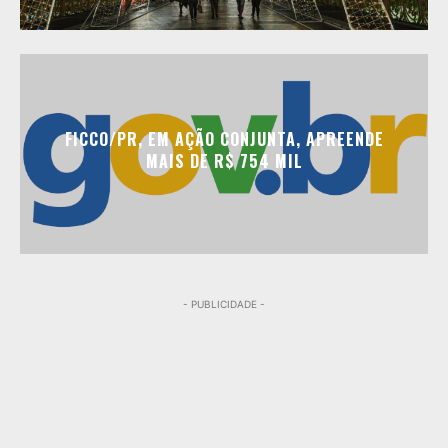
FICCO/PR, EM AÇÃO CONJUNTA, APREENDE
MAIS DE R$ 754 MIL
- PUBLICIDADE -