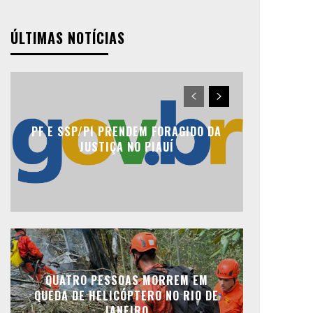
ÚLTIMAS NOTÍCIAS
PF E SSP/PI PRENDEM FORAGIDO DA
JUSTIÇA NO PIAUÍ
QUATRO PESSOAS MORREM EM
QUEDA DE HELICÓPTERO NO RIO DE
JANEIRO