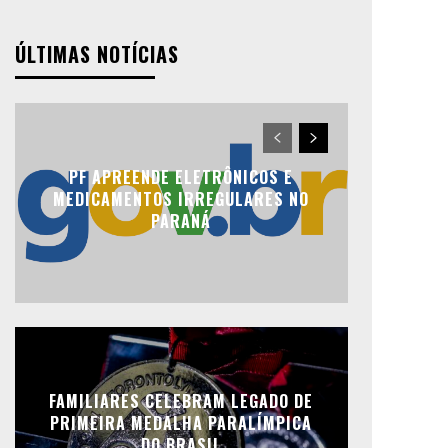
ÚLTIMAS NOTÍCIAS
PF APREENDE ELETRÔNICOS E
MEDICAMENTOS IRREGULARES NO
PARANÁ
FAMILIARES CELEBRAM LEGADO DE
PRIMEIRA MEDALHA PARALÍMPICA
DO BRASIL