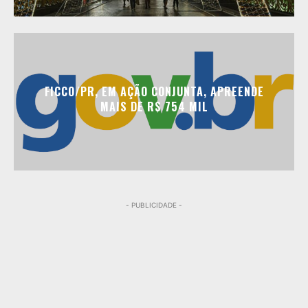
FICCO/PR, EM AÇÃO CONJUNTA, APREENDE
MAIS DE R$ 754 MIL
- PUBLICIDADE -