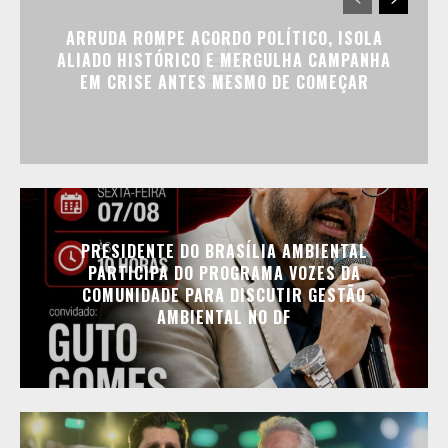
ARRUDA ROMPE ACORDO POLÍTICO, ISOLA
ALIADO HISTÓRICO E MERGULHA CAMPANHA
EM CRISE ANTES MESMO DE COMEÇAR
PRESIDENTE DO BRASÍLIA AMBIENTAL
PARTICIPA DO PROGRAMA VOZES DA
COMUNIDADE PARA DISCUTIR GESTÃO
AMBIENTAL NO DF