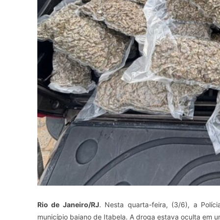
Rio de Janeiro/RJ
. Nesta quarta-feira, (3/6), a Po
município baiano de Itabela. A droga estava oculta em u