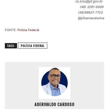
cs.srsc@pf.gov.br
(48) 3281-6699
(48)98837-7723
@pfsantacatarina
FONTE:
Polícia Federal
TAGS:
POLÍCIA FEDERAL
ADERIVALDO CARDOSO