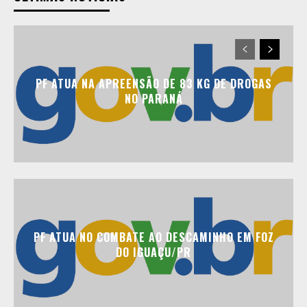
PF ATUA NA APREENSÃO DE 83 KG DE DROGAS
NO PARANÁ
PF ATUA NO COMBATE AO DESCAMINHO EM FOZ
DO IGUAÇU/PR