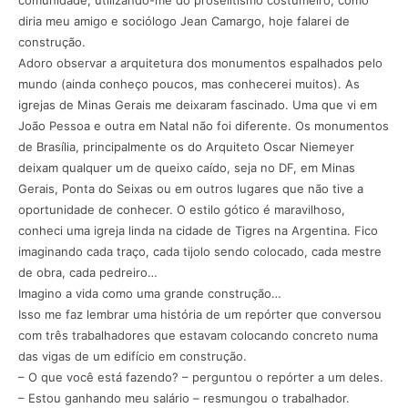
comunidade, utilizando-me do proselitismo costumeiro, como
diria meu amigo e sociólogo Jean Camargo, hoje falarei de
construção.
Adoro observar a arquitetura dos monumentos espalhados pelo
mundo (ainda conheço poucos, mas conhecerei muitos). As
igrejas de Minas Gerais me deixaram fascinado. Uma que vi em
João Pessoa e outra em Natal não foi diferente. Os monumentos
de Brasília, principalmente os do Arquiteto Oscar Niemeyer
deixam qualquer um de queixo caído, seja no DF, em Minas
Gerais, Ponta do Seixas ou em outros lugares que não tive a
oportunidade de conhecer. O estilo gótico é maravilhoso,
conheci uma igreja linda na cidade de Tigres na Argentina. Fico
imaginando cada traço, cada tijolo sendo colocado, cada mestre
de obra, cada pedreiro…
Imagino a vida como uma grande construção…
Isso me faz lembrar uma história de um repórter que conversou
com três trabalhadores que estavam colocando concreto numa
das vigas de um edifício em construção.
– O que você está fazendo? – perguntou o repórter a um deles.
– Estou ganhando meu salário – resmungou o trabalhador.