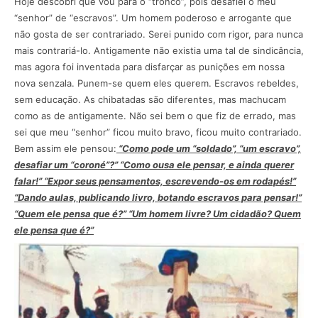
Hoje descobri que vou para o “tronco”, pois desafiei o meu
“senhor” de “escravos”. Um homem poderoso e arrogante que
não gosta de ser contrariado. Serei punido com rigor, para nunca
mais contrariá-lo. Antigamente não existia uma tal de sindicância,
mas agora foi inventada para disfarçar as punições em nossa
nova senzala. Punem-se quem eles querem. Escravos rebeldes,
sem educação. As chibatadas são diferentes, mas machucam
como as de antigamente. Não sei bem o que fiz de errado, mas
sei que meu “senhor” ficou muito bravo, ficou muito contrariado.
Bem assim ele pensou:
“Como pode um “soldado”, “um escravo”,
desafiar um “coroné”?” “Como ousa ele pensar, e ainda querer
falar!” “Expor seus pensamentos, escrevendo-os em rodapés!”
“Dando aulas, publicando livro, botando escravos para pensar!”
“Quem ele pensa que é?” “Um homem livre? Um cidadão? Quem
ele pensa que é?”