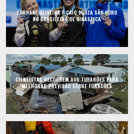
LORRANE OLIVEIRA E CAIO SOUZA SÃO OURO
NO BRASILEIRO DE GINÁSTICA
CIENTISTAS RECORREM AOS TUBARÕES PARA
MELHORAR PREVISÃO SOBRE FURACÕES